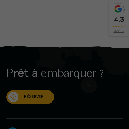
4.3
2575 avis
Prêt à
embarquer ?
RÉSERVER