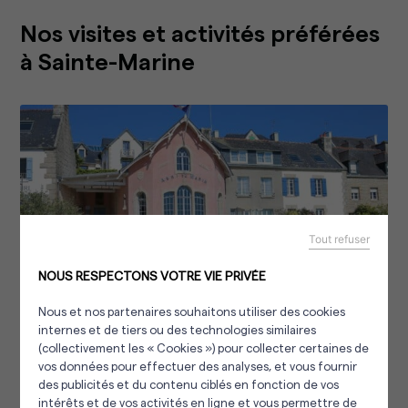
Nos visites et activités préférées
à Sainte-Marine
Tout refuser
NOUS RESPECTONS VOTRE VIE PRIVÉE
Nous et nos partenaires souhaitons utiliser des cookies
La visite de l'Abri du marin
internes et de tiers ou des technologies similaires
(collectivement les « Cookies ») pour collecter certaines de
La maison rose sur le port accueillait les marins en
vos données pour effectuer des analyses, et vous fournir
escale dès le début du XXe siècle.
Aujourd’hui converti
des publicités et du contenu ciblés en fonction de vos
en
musée
il est référencé au patrimoine culturel.
intérêts et de vos activités en ligne et vous permettre de