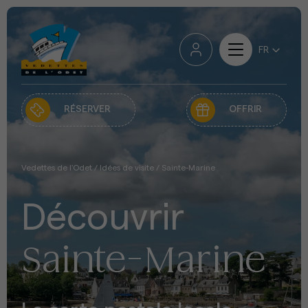
RÉSERVER
OFFRIR
Vedettes de l'Odet
/
Idées de visite
/
Sainte-Marine
Découvrir
Sainte-Marine