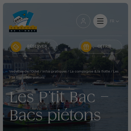
RÉSERVER
OFFRIR
Vedettes de l'Odet
/
Infos pratiques
/
La compagnie & la flotte
/
Les
P’tit Bac – Bac piétons
Les P’tit Bac –
Bacs piétons