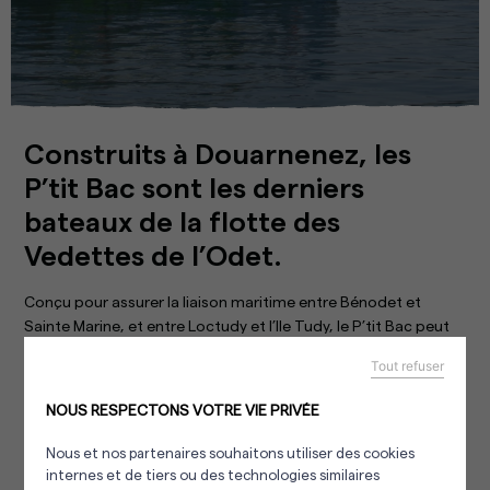
Construits à Douarnenez, les
P’tit Bac sont les derniers
bateaux de la flotte des
Vedettes de l’Odet.
Conçu pour assurer la liaison maritime entre Bénodet et
Sainte Marine, et entre Loctudy et l’Ile Tudy, le P’tit Bac peut
accueillir jusqu’à 50 passagers ainsi que des vélos et des
Tout refuser
poussettes.
NOUS RESPECTONS VOTRE VIE PRIVÉE
Nous et nos partenaires souhaitons utiliser des cookies
internes et de tiers ou des technologies similaires