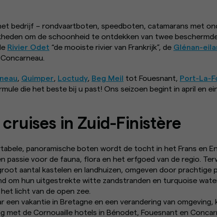
het bedrijf – rondvaartboten, speedboten, catamarans met on
ijkheden om de schoonheid te ontdekken van twee beschermde
 de
Rivier Odet
“de mooiste rivier van Frankrijk”, de
Glénan-eil
n Concarneau.
neau
,
Quimper
,
Loctudy
,
Beg Meil
tot Fouesnant,
Port-La-F
ormule die het beste bij u past! Ons seizoen begint in april en e
 cruises in Zuid-Finistère
abele, panoramische boten wordt de tocht in het Frans en En
 passie voor de fauna, flora en het erfgoed van de regio. Ter
 groot aantal kastelen en landhuizen, omgeven door prachtige 
nd om hun uitgestrekte witte zandstranden en turquoise water
het licht van de open zee.
ar een vakantie in Bretagne en een verandering van omgeving,
g met de Cornouaille hotels in Bénodet, Fouesnant en Concarne