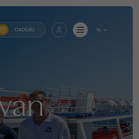
CADEAU
 van