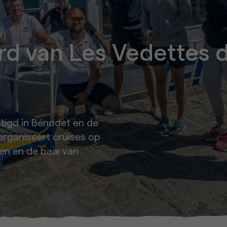
d van Les Vedettes d
stigd in Bénodet en de
organiseert cruises op
den en de baai van