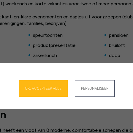
t) weekends en korte vakanties voor twee of meer personen a
rt kant-en-klare evenementen en dagjes uit voor groepen (club
enigingen, families, bedrijven):
speurtochten
pensioen
productpresentatie
bruiloft
zakenlunch
doop
g
familiemaaltijd
verjaardag
 gebruik van cookies en geeft u controle over wat u wilt activer
et verhuurt ook boten met bemanning voor grote maritieme 
tlantische kust. Het vertrouwen van een team dat klaarstaat o
Cookies beheer paneel
OK, ACCEPTEER ALLE
PERSONALISEER
en
t heeft een vloot van 8 moderne, comfortabele schepen die o