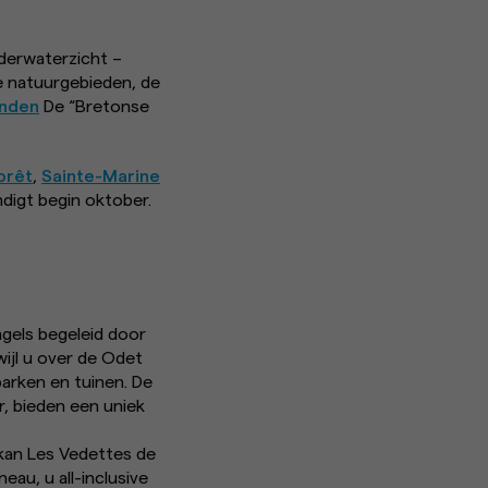
derwaterzicht –
 natuurgebieden, de
anden
De “Bretonse
orêt
,
Sainte-Marine
indigt begin oktober.
gels begeleid door
wijl u over de Odet
parken en tuinen. De
, bieden een uniek
 kan Les Vedettes de
au, u all-inclusive