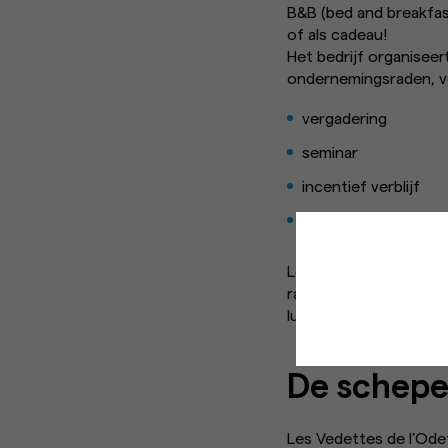
B&B (bed and breakfas
of als cadeau!
Het bedrijf organisee
ondernemingsraden, ver
vergadering
seminar
incentief verblijf
watersportuitdagin
Deze site maakt
Les Vedettes de l’Od
racestarts langs de A
luisteren.
De schep
Les Vedettes de l’Ode