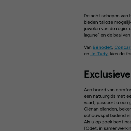
De acht schepen van 
bieden talloze mogel
juwelen van de regio:
lagune” en de baai va
Van
Bénodet
,
Concar
en
Ile Tudy
, kies de f
Exclusieve
Aan boord van comfort
een natuurgids met een
vaart, passeert u een
Glénan eilanden, beke
schouwspel badend in 
Als u op zoek bent na
l’Odet, in samenwerkin