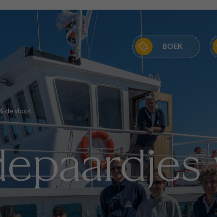
BOEK
 & de vloot
depaardjes