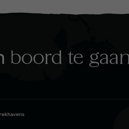
an
boord te gaan
trekhavens