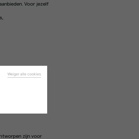
anbieden. Voor jezelf
s,
Weiger alle cookies
en
evenementen en
m naar je wensen te
ntworpen zijn voor