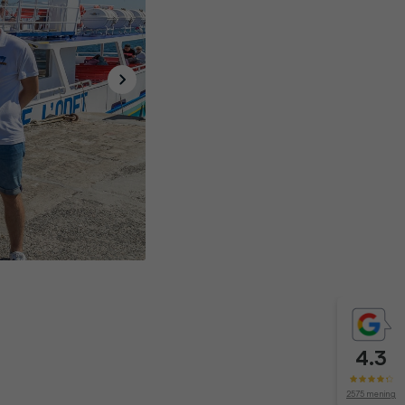
4.3
2575 mening