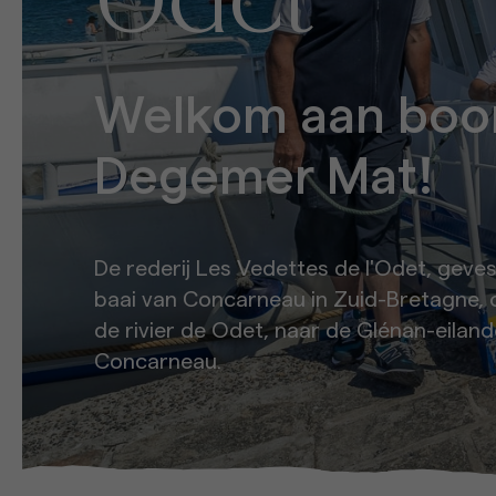
Odet
Welkom aan boor
Degemer Mat!
De rederij Les Vedettes de l'Odet, geve
baai van Concarneau in Zuid-Bretagne, 
de rivier de Odet, naar de Glénan-eilan
Concarneau.