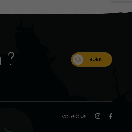
 ?
BOEK
VOLG ONS!