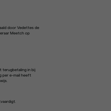
taald door Vedettes de
keraar Meetch op
 terugbetaling in bij
ng per e-mail heeft
wijs.
vaardigt.