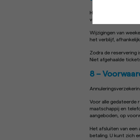
Het wijzigen van cruis
voor vertrek.
Wijzigingen van weeken
het verblijf, afhankeli
Zodra de reservering i
Niet afgehaalde ticke
8 – Voorwaar
Annuleringsverzekeri
Voor alle gedateerde 
maatschappij en telef
aangeboden, op voorwa
Het afsluiten van een 
betaling. U kunt zich 