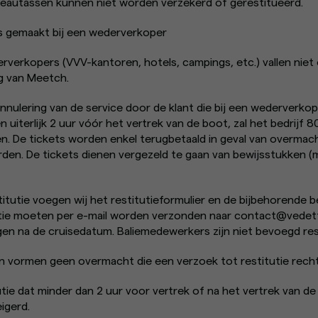
autassen kunnen niet worden verzekerd of gerestitueerd.
 is gemaakt bij een wederverkoper
rverkopers (VVV-kantoren, hotels, campings, etc.) vallen niet
g van Meetch.
nnulering van de service door de klant die bij een wederverkop
 uiterlijk 2 uur vóór het vertrek van de boot, zal het bedrijf
en. De tickets worden enkel terugbetaald in geval van overmac
en. De tickets dienen vergezeld te gaan van bewijsstukken (
stitutie voegen wij het restitutieformulier en de bijbehorende 
tie moeten per e-mail worden verzonden naar contact@vede
en na de cruisedatum. Baliemedewerkers zijn niet bevoegd rest
vormen geen overmacht die een verzoek tot restitutie recht
utie dat minder dan 2 uur voor vertrek of na het vertrek van d
igerd.