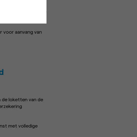
are plaatsen tot 2 uur
ur voor aanvang van
d
 de loketten van de
erzekering
enst met volledige