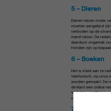
5 – Dieren
Dieren reizen onder v
moeten aangelijnd zijn
verboden op de strand
mand reizen. De reder
daardoor ongemak voo
Honden zijn op bepaal
6 – Boeken
Het is sterk aan te r
telefonisch, via onze
worden gemaakt. De re
de klant een online re
Vedettes de l’Odet ont
contact@vedettes-o
Deze site maakt
7 – Wijzigin