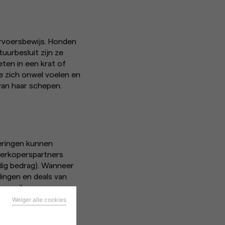
ervoersbewijs. Honden
uurbesluit zijn ze
ten in een krat of
e zich onwel voelen en
an haar schepen.
veringen kunnen
rverkoperspartners
dig bedrag). Wanneer
dingen en deals van
e-mail:
Weiger alle cookies
en