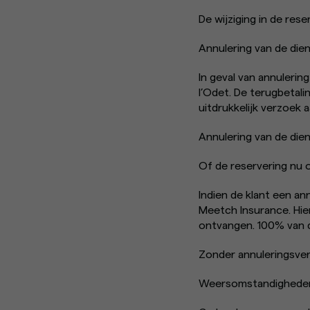
De wijziging in de res
Annulering van de dien
In geval van annulerin
l’Odet. De terugbetal
uitdrukkelijk verzoek
Annulering van de dien
Of de reservering nu o
Indien de klant een an
Meetch Insurance. Hierv
ontvangen. 100% van de
Zonder annuleringsver
Weersomstandigheden 