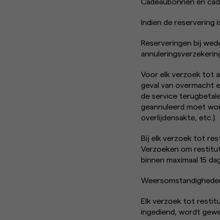
Cadeaubonnen en cade
Indien de reservering
Reserveringen bij wede
annuleringsverzekerin
Voor elk verzoek tot a
geval van overmacht en
de service terugbetal
geannuleerd moet word
overlijdensakte, etc.).
Bij elk verzoek tot re
Verzoeken om restitu
binnen maximaal 15 dag
Weersomstandigheden 
Elk verzoek tot restit
ingediend, wordt gewe