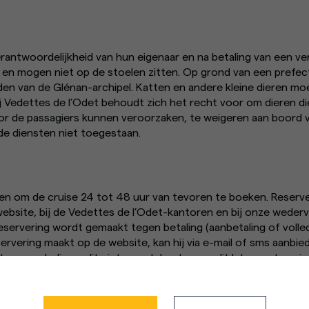
erantwoordelijkheid van hun eigenaar en na betaling van een v
 en mogen niet op de stoelen zitten. Op grond van een prefect
en van de Glénan-archipel. Katten en andere kleine dieren moe
ij Vedettes de l’Odet behoudt zich het recht voor om dieren di
r de passagiers kunnen veroorzaken, te weigeren aan boord v
de diensten niet toegestaan.
aden om de cruise 24 tot 48 uur van tevoren te boeken. Reser
 website, bij de Vedettes de l’Odet-kantoren en bij onze wede
servering wordt gemaakt tegen betaling (aanbetaling of volle
servering maakt op de website, kan hij via e-mail of sms aanbie
vangen. Indien u dit niet wenst, kunt u ons dit laten weten via 
det.com
 gebruik van cookies en geeft u controle over wat u wilt activer
gs- en annuleringsvoorwaarden