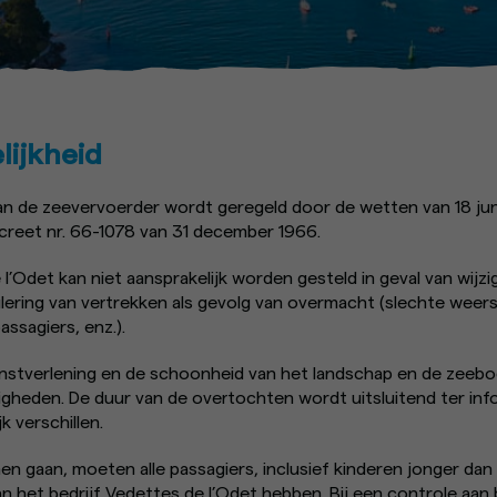
lijkheid
van de zeevervoerder wordt geregeld door de wetten van 18 jun
ecreet nr. 66-1078 van 31 december 1966.
 l’Odet kan niet aansprakelijk worden gesteld in geval van wijzi
ulering van vertrekken als gevolg van overmacht (slechte wee
assagiers, enz.).
ienstverlening en de schoonheid van het landschap en de zeebod
heden. De duur van de overtochten wordt uitsluitend ter inf
k verschillen.
 gaan, moeten alle passagiers, inclusief kinderen jonger dan 3
van het bedrijf Vedettes de l’Odet hebben. Bij een controle aa