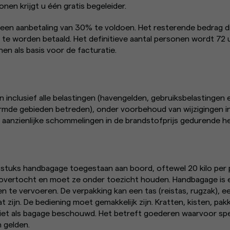
nen krijgt u één gratis begeleider.
u een aanbetaling van 30% te voldoen. Het resterende bedrag di
 te worden betaald. Het definitieve aantal personen wordt 72 
en als basis voor de facturatie.
jn inclusief alle belastingen (havengelden, gebruiksbelastingen 
rmde gebieden betreden), onder voorbehoud van wijzigingen in
 aanzienlijke schommelingen in de brandstofprijs gedurende het
 stuks handbagage toegestaan ​​aan boord, oftewel 20 kilo per
 overtocht en moet ze onder toezicht houden. Handbagage is
en te vervoeren. De verpakking kan een tas (reistas, rugzak), e
 zijn. De bediening moet gemakkelijk zijn. Kratten, kisten, pa
t als bagage beschouwd. Het betreft goederen waarvoor spec
 gelden.