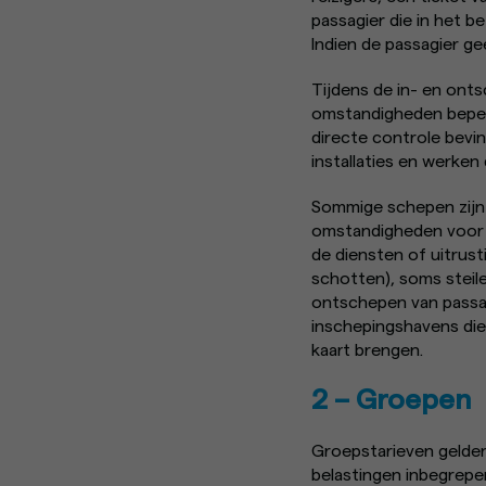
passagier die in het b
Indien de passagier gee
Tijdens de in- en onts
omstandigheden beper
directe controle bevin
installaties en werken
Sommige schepen zijn 
omstandigheden voor c
de diensten of uitrus
schotten), soms steile
ontschepen van passag
inschepingshavens die
kaart brengen.
2 – Groepen
Groepstarieven gelden
belastingen inbegrepe