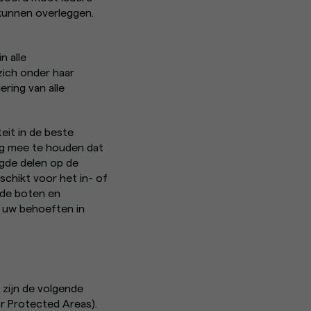
s kunnen overleggen.
n alle
ich onder haar
ring van alle
it in de beste
ng mee te houden dat
ogde delen op de
schikt voor het in- of
 de boten en
n uw behoeften in
 zijn de volgende
r Protected Areas).