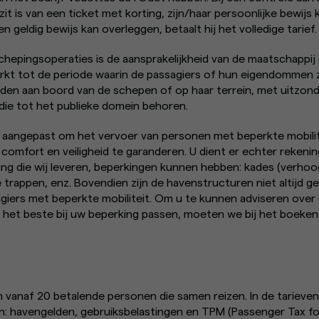
ezit is van een ticket met korting, zijn/haar persoonlijke bewij
n geldig bewijs kan overleggen, betaalt hij het volledige tarief.
chepingsoperaties is de aansprakelijkheid van de maatschappij i
kt tot de periode waarin de passagiers of hun eigendommen z
den aan boord van de schepen of op haar terrein, met uitzonde
 die tot het publieke domein behoren.
aangepast om het vervoer van personen met beperkte mobilite
omfort en veiligheid te garanderen. U dient er echter rekeni
ting die wij leveren, beperkingen kunnen hebben: kades (verho
 trappen, enz. Bovendien zijn de havenstructuren niet altijd ge
iers met beperkte mobiliteit. Om u te kunnen adviseren over
 het beste bij uw beperking passen, moeten we bij het boeke
 vanaf 20 betalende personen die samen reizen. In de tarieven
n: havengelden, gebruiksbelastingen en TPM (Passenger Tax fo