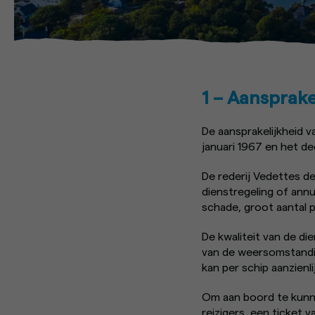
1 – Aansprake
De aansprakelijkheid 
januari 1967 en het d
De rederij Vedettes de
dienstregeling of ann
schade, groot aantal p
De kwaliteit van de d
van de weersomstandig
kan per schip aanzienlij
Om aan boord te kunnen
reizigers, een ticket 