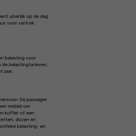
ent uiterlijk op de dag
uur voor vertrek
en belasting voor
 de belastingtarieven,
 jaar.
 persoon. De passagier
 een middel om
en koffer of een
kketten, dozen en
ifieke belasting- en