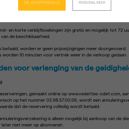
Cookies beheer paneel
OK, ACCEPTEER ALLE
PERSONALISEER
ereserveringen is gratis en mogelijk binnen het aantal beschikb
d- en korte verblijfboekingen zijn gratis en mogelijk tot 72 u
jk van de beschikbaarheid.
s betaald, worden er geen prijswijzigingen meer doorgevoerd.
ts worden 10 minuten voor vertrek weer in de verkoop gedaan.
den voor verlenging van de geldighei
ng
reserveringen, gemaakt online op www.vedettes-odet.com, aan
onisch op het nummer 02.98.57.00.58, wordt een annuleringsv
arde dat de reservering volledig wordt betaald.
annuleringsverzekering is alleen mogelijk bij aankoop van de di
er later niet meer op abonneren.