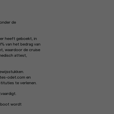
 onder de
er heeft geboekt, in
 80% van het bedrag van
ht, waardoor de cruise
medisch attest,
bewijsstukken.
ttes-odet.com en
ituties te verlenen.
vaardigt.
e boot wordt