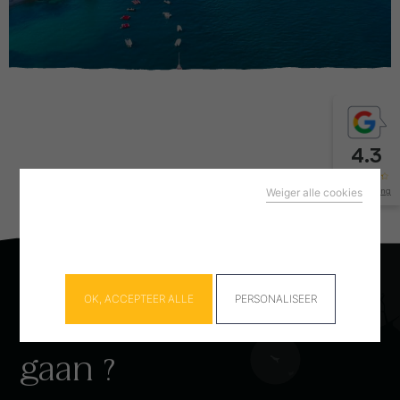
4.3
Weiger alle cookies
2575 mening
Deze site maakt gebruik van cookies en geeft u
controle over wat u wilt activeren
Cookies beheer paneel
OK, ACCEPTEER ALLE
PERSONALISEER
klaar om aan
boord te
gaan ?