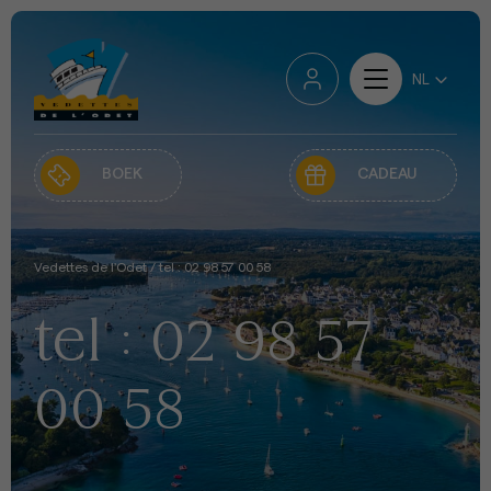
BOEK
CADEAU
Vedettes de l'Odet
/
tel : 02 98 57 00 58
tel : 02 98 57
00 58